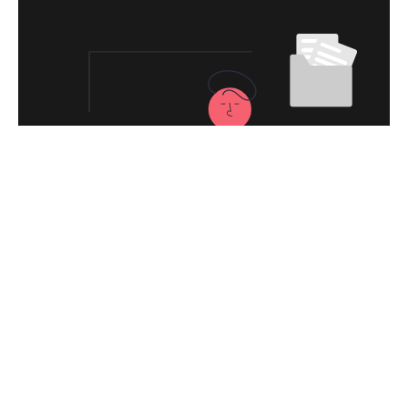
永久免费使用
现在下载绝地求生加速器VPN，每日签到即
可获得免费时长，快去体验科学上网吧！